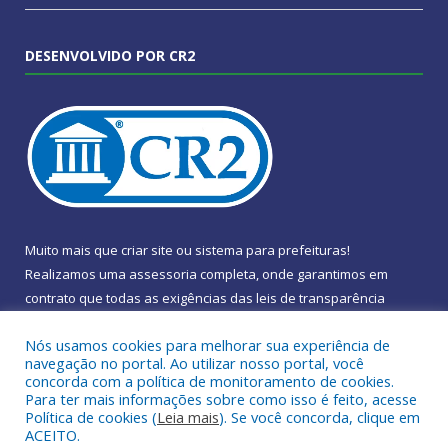
DESENVOLVIDO POR CR2
Muito mais que
criar site
ou
sistema para prefeituras
!
Realizamos uma
assessoria
completa, onde garantimos em
contrato que todas as exigências das
leis de transparência
pública
serão atendidas.
Nós usamos cookies para melhorar sua experiência de
navegação no portal. Ao utilizar nosso portal, você
Conheça o
PNTP
e o
Radar da Transparência Pública
concorda com a política de monitoramento de cookies.
Para ter mais informações sobre como isso é feito, acesse
Política de cookies (
Leia mais
). Se você concorda, clique em
ACEITO.