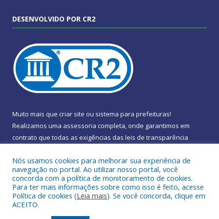
DESENVOLVIDO POR CR2
Muito mais que
criar site
ou
sistema para prefeituras
!
Realizamos uma
assessoria
completa, onde garantimos em
contrato que todas as exigências das
leis de transparência
pública
serão atendidas.
Nós usamos cookies para melhorar sua experiência de
navegação no portal. Ao utilizar nosso portal, você
Conheça o
PNTP
e o
Radar da Transparência Pública
concorda com a política de monitoramento de cookies.
Para ter mais informações sobre como isso é feito, acesse
Política de cookies (
Leia mais
). Se você concorda, clique em
ACEITO.