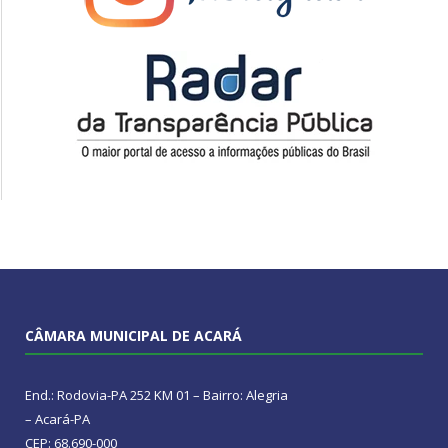
CÂMARA MUNICIPAL DE ACARÁ
End.: Rodovia-PA 252 KM 01 – Bairro: Alegria
– Acará-PA
CEP: 68.690-000