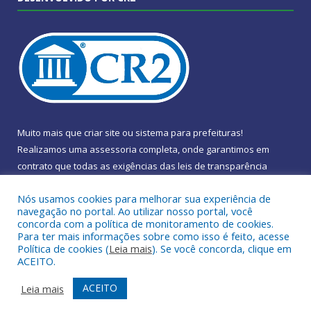
Muito mais que
criar site
ou
sistema para prefeituras
!
Realizamos uma
assessoria
completa, onde garantimos em
contrato que todas as exigências das
leis de transparência
pública
serão atendidas.
Nós usamos cookies para melhorar sua experiência de
navegação no portal. Ao utilizar nosso portal, você
Conheça o
PNTP
e o
Radar da Transparência Pública
concorda com a política de monitoramento de cookies.
Para ter mais informações sobre como isso é feito, acesse
Política de cookies (
Leia mais
). Se você concorda, clique em
ACEITO.
Mapa do Site
Acessar Área Administrativa
ACEITO
Leia mais
Acessar Webmail