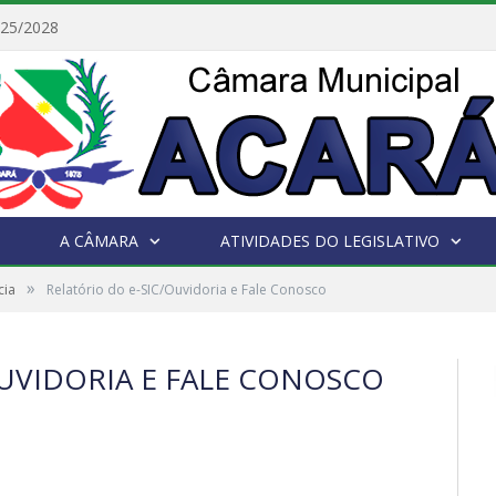
025/2028
A CÂMARA
ATIVIDADES DO LEGISLATIVO
»
cia
Relatório do e-SIC/Ouvidoria e Fale Conosco
OUVIDORIA E FALE CONOSCO