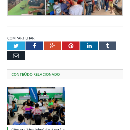
COMPARTILHAR:
Twitter
Facebook
Google+
Pinterest
LinkedIn
Tumblr
Email
CONTEÚDO RELACIONADO
Câmara Municipal de Acará e