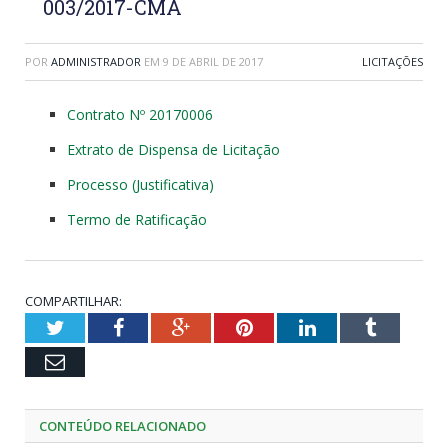
003/2017-CMA
POR
ADMINISTRADOR
EM
9 DE ABRIL DE 2017
LICITAÇÕES
Contrato Nº 20170006
Extrato de Dispensa de Licitação
Processo (Justificativa)
Termo de Ratificação
COMPARTILHAR:
Twitter
Facebook
Google+
Pinterest
LinkedIn
Tumblr
Email
CONTEÚDO RELACIONADO