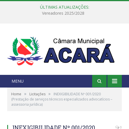
ÚLTIMAS ATUALIZAÇÕES:
Câmara Municipal de Acará e Defensoria Pública do Estado, promovem Ação Balcão de Direitos
MENU
»
»
Home
Licitações
INEXIGIBILIDADE Nº 001/2020
(Prestação de serviços técnicos especializados advocatícios –
assessoria jurídica)
INEXIGIBILIDADE Nº 001/2020
0