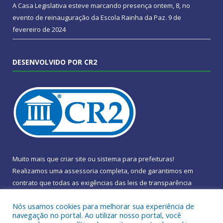
A Casa Legislativa esteve marcando presença ontem, 8, no
evento de reinauguração da Escola Rainha da Paz.
9 de
fevereiro de 2024
DESENVOLVIDO POR CR2
Muito mais que
criar site
ou
sistema para prefeituras
!
Realizamos uma
assessoria
completa, onde garantimos em
contrato que todas as exigências das
leis de transparência
pública
serão atendidas.
Nós usamos cookies para melhorar sua experiência de
navegação no portal. Ao utilizar nosso portal, você
Conheça o
PNTP
e o
Radar da Transparência Pública