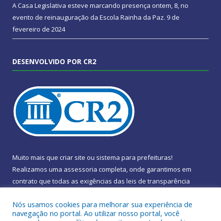
A Casa Legislativa esteve marcando presença ontem, 8, no
evento de reinauguração da Escola Rainha da Paz.
9 de
fevereiro de 2024
DESENVOLVIDO POR CR2
Muito mais que
criar site
ou
sistema para prefeituras
!
Realizamos uma
assessoria
completa, onde garantimos em
contrato que todas as exigências das
leis de transparência
pública
serão atendidas.
Nós usamos cookies para melhorar sua experiência de
navegação no portal. Ao utilizar nosso portal, você
Conheça o
PNTP
e o
Radar da Transparência Pública