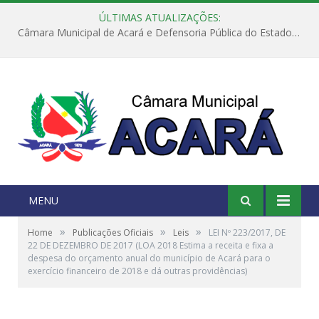
ÚLTIMAS ATUALIZAÇÕES:
Câmara Municipal de Acará e Defensoria Pública do Estado, promovem Ação Balcão de Direitos
MENU
»
»
»
Home
Publicações Oficiais
Leis
LEI Nº 223/2017, DE
22 DE DEZEMBRO DE 2017 (LOA 2018 Estima a receita e fixa a
despesa do orçamento anual do município de Acará para o
exercício financeiro de 2018 e dá outras providências)