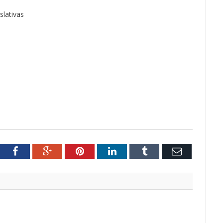
slativas
tter
Facebook
Google+
Pinterest
LinkedIn
Tumblr
Email