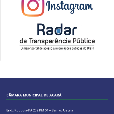
CÂMARA MUNICIPAL DE ACARÁ
End.: Rodovia-PA 252 KM 01 – Bairro: Alegria