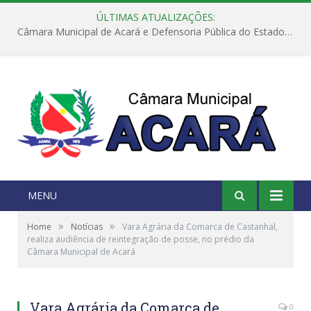
ÚLTIMAS ATUALIZAÇÕES:
Câmara Municipal de Acará e Defensoria Pública do Estado, promovem Ação Balcão de Direitos
MENU
»
»
Home
Notícias
Vara Agrária da Comarca de Castanhal,
realiza audiência de reintegração de posse, no prédio da
Câmara Municipal de Acará
Vara Agrária da Comarca de
0