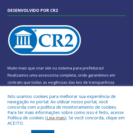
DESENVOLVIDO POR CR2
Muito mais que
criar site
ou
sistema para prefeituras
!
Realizamos uma
assessoria
completa, onde garantimos em
contrato que todas as exigências das
leis de transparência
pública
serão atendidas.
Nós usamos cookies para melhorar sua experiência de
navegação no portal. Ao utilizar nosso portal, você
Conheça o
PNTP
e o
Radar da Transparência Pública
concorda com a política de monitoramento de cookies.
Para ter mais informações sobre como isso é feito, acesse
Política de cookies (
Leia mais
). Se você concorda, clique em
ACEITO.