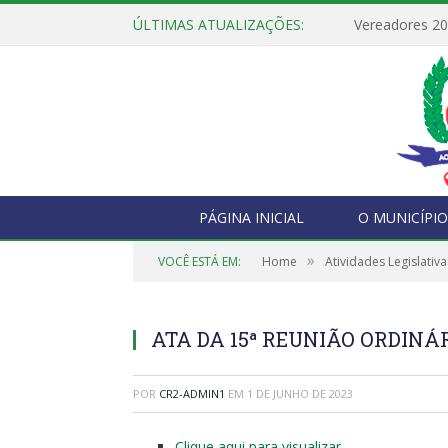
ÚLTIMAS ATUALIZAÇÕES:
Vereadores 2
PÁGINA INICIAL
O MUNICÍPIO
»
VOCÊ ESTÁ EM:
Home
Atividades Legislativa
ATA DA 15ª REUNIÃO ORDINÁRI
POR
CR2-ADMIN1
EM
1 DE JUNHO DE 2023
Clique aqui para visualizar