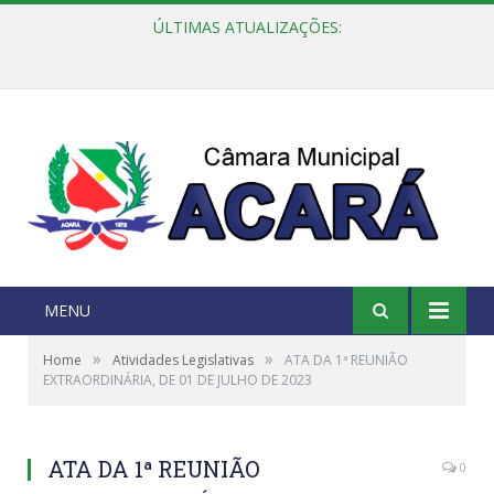
ÚLTIMAS ATUALIZAÇÕES:
Câmara Municipal de Acará e Defensoria Pública do Estado, promovem Ação Balcão de Direitos
MENU
»
»
Home
Atividades Legislativas
ATA DA 1ª REUNIÃO
EXTRAORDINÁRIA, DE 01 DE JULHO DE 2023
ATA DA 1ª REUNIÃO
0