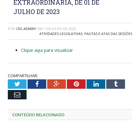
EXTRAORDINÁRIA, DE 01 DE
JULHO DE 2023
POR
CR2-ADMIN1
EM
1 DE JULHO DE 2023
ATIVIDADES LEGISLATIVAS
,
PAUTAS E ATAS DAS SESSÕES
Clique aqui para visualizar
COMPARTILHAR:
Twitter
Facebook
Google+
Pinterest
LinkedIn
Tumblr
Email
CONTEÚDO RELACIONADO