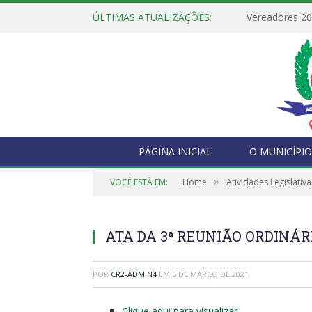
ÚLTIMAS ATUALIZAÇÕES:
Vereadores 2
PÁGINA INICIAL
O MUNICÍPIO
»
VOCÊ ESTÁ EM:
Home
Atividades Legislativa
ATA DA 3ª REUNIÃO ORDINÁRI
POR
CR2-ADMIN4
EM
5 DE MARÇO DE 2021
Clique aqui para visualizar