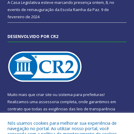
A Casa Legislativa esteve marcando presença ontem, 8, no
evento de reinauguração da Escola Rainha da Paz.
9 de
fevereiro de 2024
DESENVOLVIDO POR CR2
Muito mais que
criar site
ou
sistema para prefeituras
!
Realizamos uma
assessoria
completa, onde garantimos em
contrato que todas as exigências das
leis de transparência
pública
serão atendidas.
Nós usamos cookies para melhorar sua experiência de
navegação no portal. Ao utilizar nosso portal, você
Conheça o
PNTP
e o
Radar da Transparência Pública
concorda com a política de monitoramento de cookies.