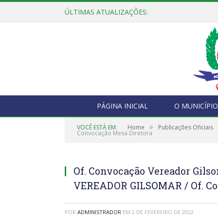
ÚLTIMAS ATUALIZAÇÕES:
PÁGINA INICIAL
O MUNICÍPIO
»
VOCÊ ESTÁ EM:
Home
Publicações Oficiais
Convocação Mesa Diretora
Of. Convocação Vereador Gilso
VEREADOR GILSOMAR / Of. Con
POR
ADMINISTRADOR
EM
2 DE FEVEREIRO DE 2022