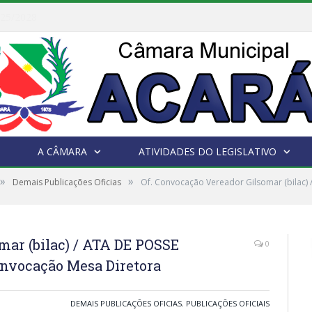
Câmara Municipal de Acará e Defensoria Pública do Estado, promovem Ação Balcão de Direitos
A CÂMARA
ATIVIDADES DO LEGISLATIVO
»
»
Demais Publicações Oficias
Of. Convocação Vereador Gilsomar (bilac)
mar (bilac) / ATA DE POSSE
0
vocação Mesa Diretora
DEMAIS PUBLICAÇÕES OFICIAS
,
PUBLICAÇÕES OFICIAIS