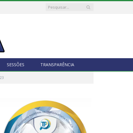
SESSÕES
TRANSPARÊNCIA
023