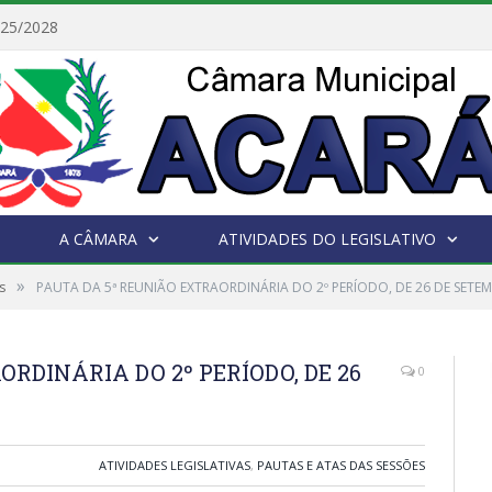
Câmara Municipal de Acará e Defensoria Pública do Estado, promovem Ação Balcão de Direitos
A CÂMARA
ATIVIDADES DO LEGISLATIVO
»
s
PAUTA DA 5ª REUNIÃO EXTRAORDINÁRIA DO 2º PERÍODO, DE 26 DE SETE
RDINÁRIA DO 2º PERÍODO, DE 26
0
ATIVIDADES LEGISLATIVAS
,
PAUTAS E ATAS DAS SESSÕES