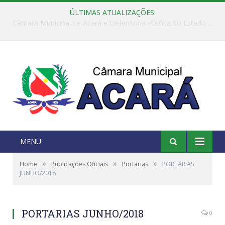
ÚLTIMAS ATUALIZAÇÕES:
Câmara Municipal de Acará e Defensoria Pública do Estado, promovem Ação Balcão de Direitos
MENU
»
»
»
Home
Publicações Oficiais
Portarias
PORTARIAS
JUNHO/2018
PORTARIAS JUNHO/2018
0