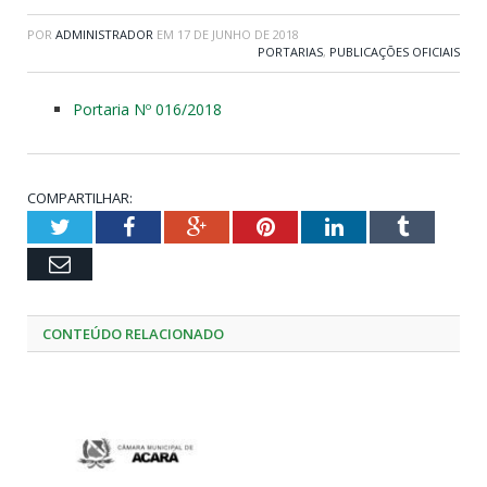
POR
ADMINISTRADOR
EM
17 DE JUNHO DE 2018
PORTARIAS
,
PUBLICAÇÕES OFICIAIS
Portaria Nº 016/2018
COMPARTILHAR:
Twitter
Facebook
Google+
Pinterest
LinkedIn
Tumblr
Email
CONTEÚDO RELACIONADO