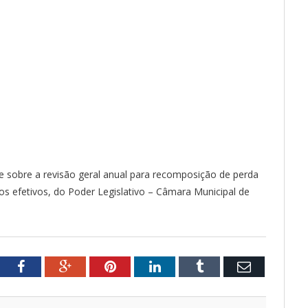
e sobre a revisão geral anual para recomposição de perda
cos efetivos, do Poder Legislativo – Câmara Municipal de
tter
Facebook
Google+
Pinterest
LinkedIn
Tumblr
Email