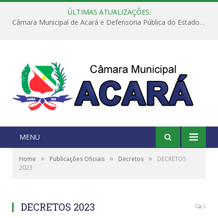
ÚLTIMAS ATUALIZAÇÕES:
Câmara Municipal de Acará e Defensoria Pública do Estado, promovem Ação Balcão de Direitos
MENU
»
»
»
Home
Publicações Oficiais
Decretos
DECRETOS
2023
DECRETOS 2023
0