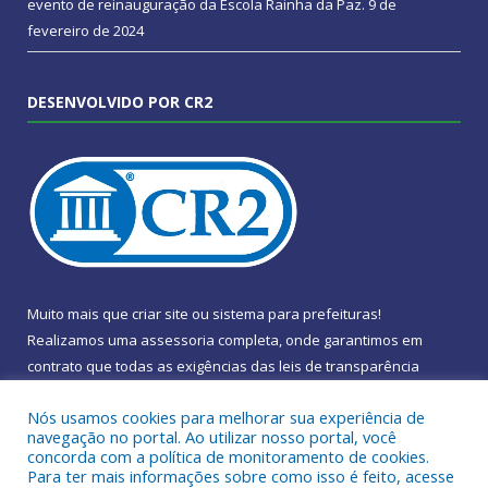
evento de reinauguração da Escola Rainha da Paz.
9 de
fevereiro de 2024
DESENVOLVIDO POR CR2
Muito mais que
criar site
ou
sistema para prefeituras
!
Realizamos uma
assessoria
completa, onde garantimos em
contrato que todas as exigências das
leis de transparência
pública
serão atendidas.
Nós usamos cookies para melhorar sua experiência de
navegação no portal. Ao utilizar nosso portal, você
Conheça o
PNTP
e o
Radar da Transparência Pública
concorda com a política de monitoramento de cookies.
Para ter mais informações sobre como isso é feito, acesse