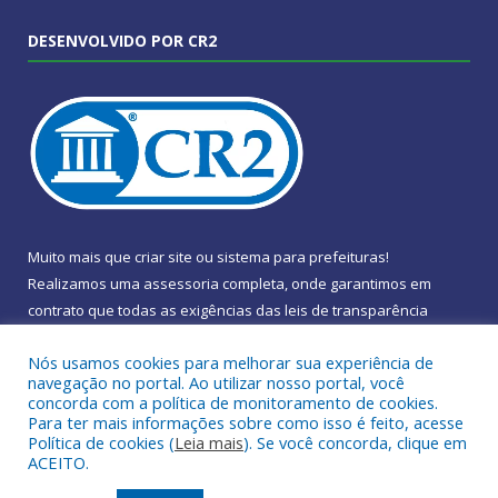
DESENVOLVIDO POR CR2
Muito mais que
criar site
ou
sistema para prefeituras
!
Realizamos uma
assessoria
completa, onde garantimos em
contrato que todas as exigências das
leis de transparência
pública
serão atendidas.
Nós usamos cookies para melhorar sua experiência de
navegação no portal. Ao utilizar nosso portal, você
Conheça o
PNTP
e o
Radar da Transparência Pública
concorda com a política de monitoramento de cookies.
Para ter mais informações sobre como isso é feito, acesse
Política de cookies (
Leia mais
). Se você concorda, clique em
ACEITO.