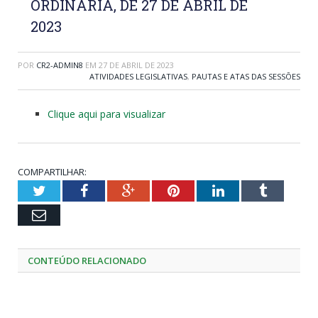
ORDINÁRIA, DE 27 DE ABRIL DE
2023
POR
CR2-ADMIN8
EM
27 DE ABRIL DE 2023
ATIVIDADES LEGISLATIVAS
,
PAUTAS E ATAS DAS SESSÕES
Clique aqui para visualizar
COMPARTILHAR:
Twitter
Facebook
Google+
Pinterest
LinkedIn
Tumblr
Email
CONTEÚDO RELACIONADO