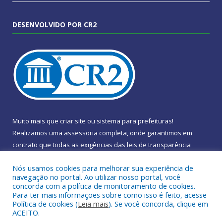
DESENVOLVIDO POR CR2
Muito mais que
criar site
ou
sistema para prefeituras
!
Realizamos uma
assessoria
completa, onde garantimos em
contrato que todas as exigências das
leis de transparência
pública
serão atendidas.
Nós usamos cookies para melhorar sua experiência de
navegação no portal. Ao utilizar nosso portal, você
Conheça o
PNTP
e o
Radar da Transparência Pública
concorda com a política de monitoramento de cookies.
Para ter mais informações sobre como isso é feito, acesse
Política de cookies (
Leia mais
). Se você concorda, clique em
ACEITO.