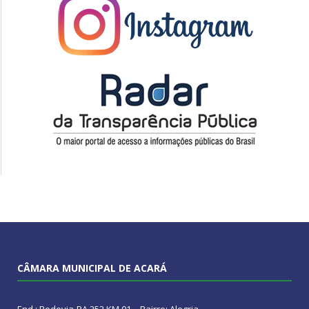
CÂMARA MUNICIPAL DE ACARÁ
End.: Rodovia-PA 252 KM 01 – Bairro: Alegria