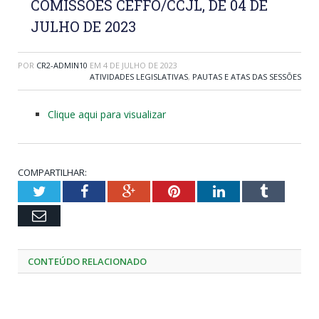
COMISSOES CEFFO/CCJL, DE 04 DE
JULHO DE 2023
POR
CR2-ADMIN10
EM
4 DE JULHO DE 2023
ATIVIDADES LEGISLATIVAS
,
PAUTAS E ATAS DAS SESSÕES
Clique aqui para visualizar
COMPARTILHAR:
Twitter
Facebook
Google+
Pinterest
LinkedIn
Tumblr
Email
CONTEÚDO RELACIONADO