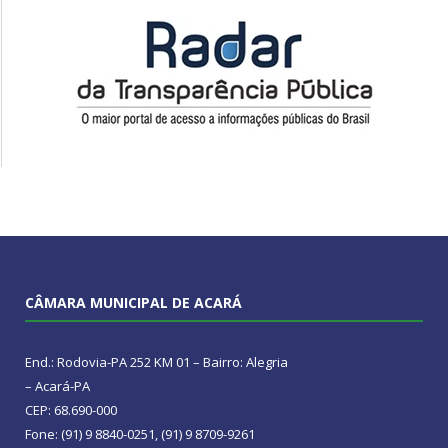
CÂMARA MUNICIPAL DE ACARÁ
End.: Rodovia-PA 252 KM 01 – Bairro: Alegria
– Acará-PA
CEP: 68.690-000
Fone: (91) 9 8840-0251, (91) 9 8709-9261