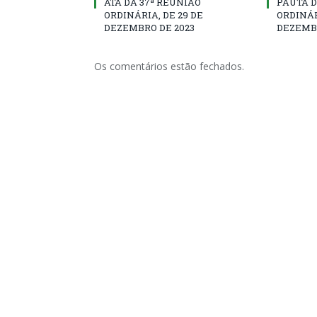
ATA DA 37ª REUNIÃO
PAUTA D
ORDINÁRIA, DE 29 DE
ORDINÁR
DEZEMBRO DE 2023
DEZEMBR
Os comentários estão fechados.