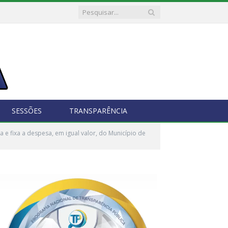
SESSÕES
TRANSPARÊNCIA
 e fixa a despesa, em igual valor, do Município de