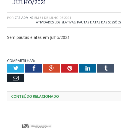
JULHO/2021
POR
CR2-ADMIN2
EM
31 DE JULHO DE 2021
ATIVIDADES LEGISLATIVAS
,
PAUTAS E ATAS DAS SESSÕES
Sem pautas e atas em Julho/2021
COMPARTILHAR:
Twitter
Facebook
Google+
Pinterest
LinkedIn
Tumblr
Email
CONTEÚDO RELACIONADO