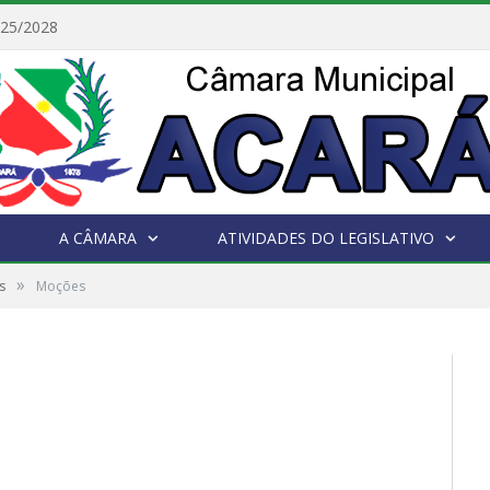
025/2028
A CÂMARA
ATIVIDADES DO LEGISLATIVO
»
s
Moções