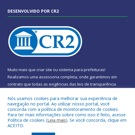
DESENVOLVIDO POR CR2
Muito mais que
criar site
ou
sistema para prefeituras
!
Realizamos uma
assessoria
completa, onde garantimos em
contrato que todas as exigências das
leis de transparência
pública
serão atendidas.
Nós usamos cookies para melhorar sua experiência de
navegação no portal. Ao utilizar nosso portal, você
Conheça o
PNTP
e o
Radar da Transparência Pública
concorda com a política de monitoramento de cookies.
Para ter mais informações sobre como isso é feito, acesse
Política de cookies (
Leia mais
). Se você concorda, clique em
ACEITO.