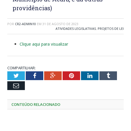
providências)
POR
CR2-ADMIN10
EM
31 DE AGOSTO DE 2023
ATIVIDADES LEGISLATIVAS
,
PROJETOS DE LEI
Clique aqui para visualizar
COMPARTILHAR:
Twitter
Facebook
Google+
Pinterest
LinkedIn
Tumblr
Email
CONTEÚDO RELACIONADO