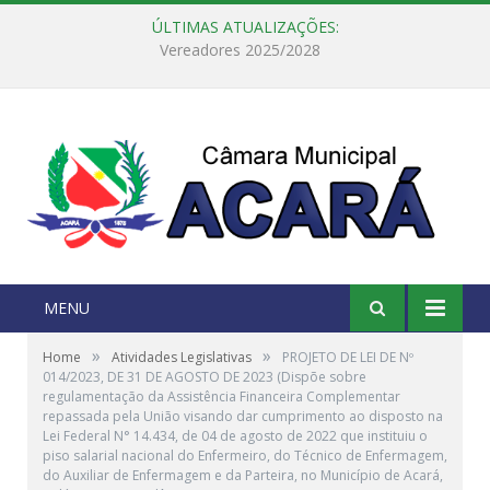
ÚLTIMAS ATUALIZAÇÕES:
Câmara Municipal de Acará e Defensoria Pública do Estado, promovem Ação Balcão de Direitos
MENU
»
»
Home
Atividades Legislativas
PROJETO DE LEI DE Nº
014/2023, DE 31 DE AGOSTO DE 2023 (Dispõe sobre
regulamentação da Assistência Financeira Complementar
repassada pela União visando dar cumprimento ao disposto na
Lei Federal N° 14.434, de 04 de agosto de 2022 que instituiu o
piso salarial nacional do Enfermeiro, do Técnico de Enfermagem,
do Auxiliar de Enfermagem e da Parteira, no Município de Acará,