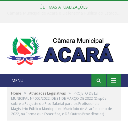
ÚLTIMAS ATUALIZAÇÕES:
Câmara Municipal de Acará e Defensoria Pública do Estado, promovem Ação Balcão de Direitos
MENU
»
»
Home
Atividades Legislativas
PROJETO DE LEI
MUNICIPAL Nº 005/2022, DE 31 DE MARÇO DE 2022 (Dispõe
sobre a Reajuste do Piso Salarial para os Profissionais
Magistério Público Municipal no Município de Acará no ano de
2022, na Forma que Especifica, e Dá Outras Providências)