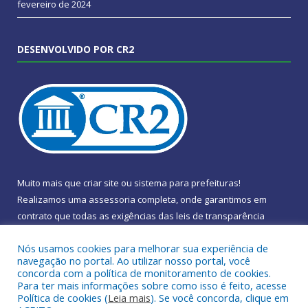
fevereiro de 2024
DESENVOLVIDO POR CR2
Muito mais que
criar site
ou
sistema para prefeituras
!
Realizamos uma
assessoria
completa, onde garantimos em
contrato que todas as exigências das
leis de transparência
pública
serão atendidas.
Nós usamos cookies para melhorar sua experiência de
navegação no portal. Ao utilizar nosso portal, você
Conheça o
PNTP
e o
Radar da Transparência Pública
concorda com a política de monitoramento de cookies.
Para ter mais informações sobre como isso é feito, acesse
Política de cookies (
Leia mais
). Se você concorda, clique em