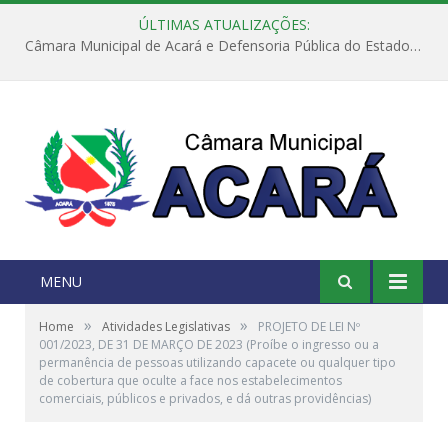
ÚLTIMAS ATUALIZAÇÕES:
Câmara Municipal de Acará e Defensoria Pública do Estado, promovem Ação Balcão de Direitos
MENU
»
»
Home
Atividades Legislativas
PROJETO DE LEI Nº
001/2023, DE 31 DE MARÇO DE 2023 (Proíbe o ingresso ou a
permanência de pessoas utilizando capacete ou qualquer tipo
de cobertura que oculte a face nos estabelecimentos
comerciais, públicos e privados, e dá outras providências)