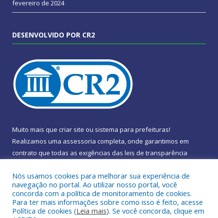
fevereiro de 2024
DESENVOLVIDO POR CR2
Muito mais que
criar site
ou
sistema para prefeituras
!
Realizamos uma
assessoria
completa, onde garantimos em
contrato que todas as exigências das
leis de transparência
pública
serão atendidas.
Nós usamos cookies para melhorar sua experiência de
navegação no portal. Ao utilizar nosso portal, você
Conheça o
PNTP
e o
Radar da Transparência Pública
concorda com a política de monitoramento de cookies.
Para ter mais informações sobre como isso é feito, acesse
Política de cookies (
Leia mais
). Se você concorda, clique em