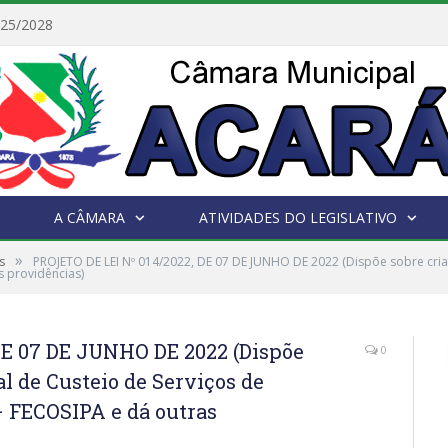
025/2028
A CÂMARA
ATIVIDADES DO LEGISLATIVO
»
s
PROJETO DE LEI Nº 014/2022, DE 07 DE JUNHO DE 2022 (Dispõe sobre cria
s providências)
DE 07 DE JUNHO DE 2022 (Dispõe
0
l de Custeio de Serviços de
– FECOSIPA e dá outras