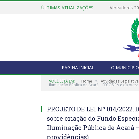
ÚLTIMAS ATUALIZAÇÕES:
Vereadores 2
PÁGINA INICIAL
O MUNICÍPIO
»
VOCÊ ESTÁ EM:
Home
Atividades Legislativa
Iluminação Pública de Acará – FECOSIPA e dá outra
PROJETO DE LEI Nº 014/2022, 
sobre criação do Fundo Especia
Iluminação Pública de Acará 
providências)