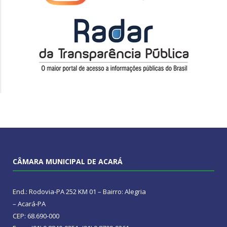
CÂMARA MUNICIPAL DE ACARÁ
End.: Rodovia-PA 252 KM 01 – Bairro: Alegria
– Acará-PA
CEP: 68.690-000